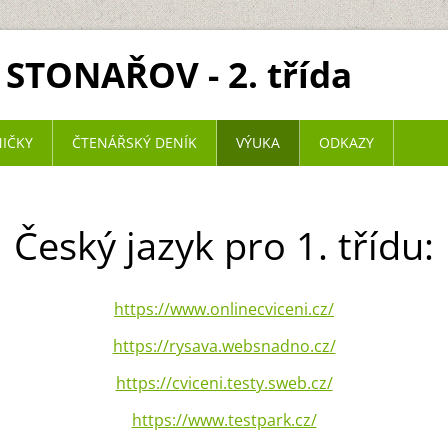
 STONAŘOV - 2. třída
NIČKY
ČTENÁŘSKÝ DENÍK
VÝUKA
ODKAZY
Český jazyk pro 1. třídu:
https://www.onlinecviceni.cz/
https://rysava.websnadno.cz/
https://cviceni.testy.sweb.cz/
https://www.testpark.cz/