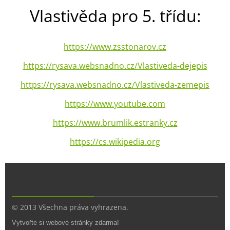
Vlastivěda pro 5. třídu:
https://www.zsstonarov.cz
https://rysava.websnadno.cz/Vlastiveda-dejepis
https://rysava.websnadno.cz/Vlastiveda-zemepis
https://www.youtube.com
https://www.brumlik.estranky.cz
https://cs.wikipedia.org
© 2013 Všechna práva vyhrazena.
Vytvořte si webové stránky zdarma!