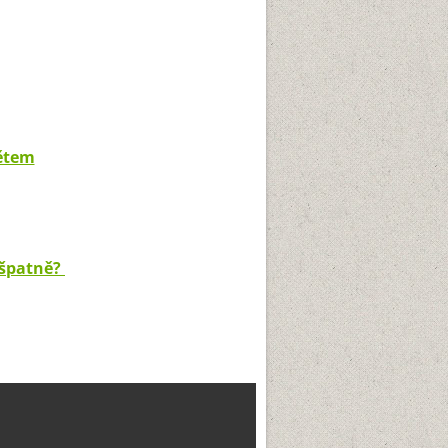
tětem
 špatně?