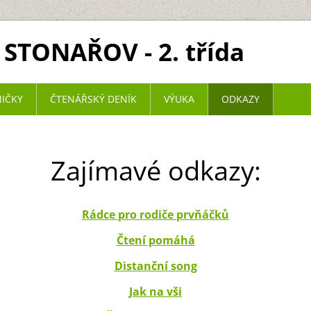
 STONAŘOV - 2. třída
NIČKY
ČTENÁŘSKÝ DENÍK
VÝUKA
ODKAZY
Zajímavé odkazy:
Rádce pro rodiče prvňáčků
Čtení pomáhá
Distanční song
Jak na vši