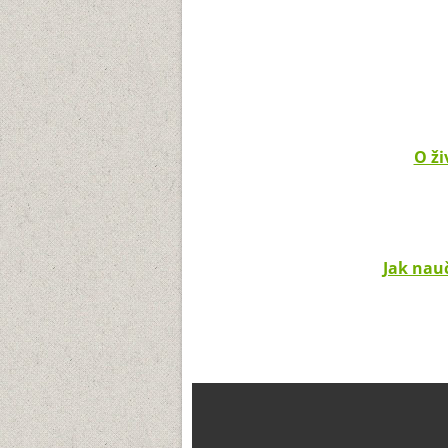
O ži
Jak nau