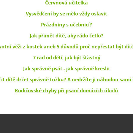
Červnová učitelka
Vysvědčení by se mělo vždy oslavit
Prázdniny s učebnicí?
Jak přimět dítě, aby rádo četlo?
votní věži z kostek aneb 5 důvodů proč nepřestat být dí
7 rad od dětí, jak být šťastný
Jak správně psát - jak správně kreslit
čit dítě držet správně tužku? A nedržíte ji náhodou sami
Rodičovské chyby při psaní domácích úkolů